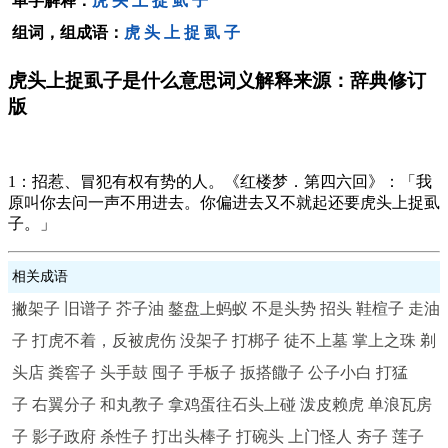
单字解释：
虎
头
上
捉
虱
子
组词，组成语：
虎
头
上
捉
虱
子
虎头上捉虱子是什么意思词义解释来源：辞典修订
版
1：招惹、冒犯有权有势的人。《红楼梦．第四六回》：「我
原叫你去问一声不用进去。你偏进去又不就起还要虎头上捉虱
子。」
相关成语
撇架子
旧谱子
芥子油
鏊盘上蚂蚁
不是头势
招头
鞋楦子
走油
子
打虎不着，反被虎伤
没架子
打梆子
徒不上墓
掌上之珠
剃
头店
粪窖子
头手鼓
囤子
手板子
扳搭饊子
公子小白
打猛
子
右翼分子
和丸教子
拿鸡蛋往石头上碰
泼皮赖虎
单浪瓦房
子
影子政府
杀性子
打出头棒子
打碗头
上门怪人
夯子
莲子