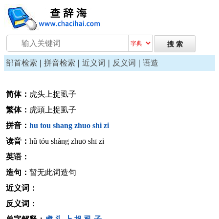
|
|
|
|
部首检索
拼音检索
近义词
反义词
语造
简体：
虎头上捉虱子
繁体：
虎頭上捉虱子
拼音：
hu
tou
shang
zhuo
shi
zi
读音：
hǔ tóu shàng zhuō shī zi
英语：
造句：
暂无此词造句
近义词：
反义词：