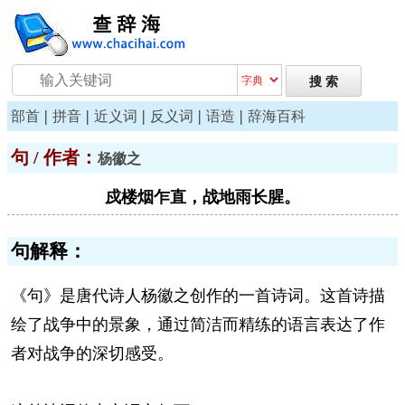
|
|
|
|
|
部首
拼音
近义词
反义词
语造
辞海百科
句 / 作者：
杨徽之
戍楼烟乍直，战地雨长腥。
句解释：
《句》是唐代诗人杨徽之创作的一首诗词。这首诗描
绘了战争中的景象，通过简洁而精练的语言表达了作
者对战争的深切感受。