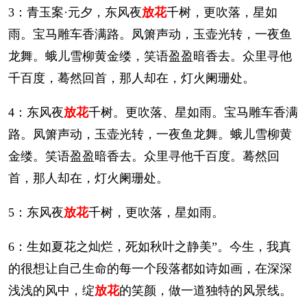
3：青玉案·元夕，东风夜
放花
千树，更吹落，星如
雨。宝马雕车香满路。凤箫声动，玉壶光转，一夜鱼
龙舞。蛾儿雪柳黄金缕，笑语盈盈暗香去。众里寻他
千百度，蓦然回首，那人却在，灯火阑珊处。
4：东风夜
放花
千树。更吹落、星如雨。宝马雕车香满
路。凤箫声动，玉壶光转，一夜鱼龙舞。蛾儿雪柳黄
金缕。笑语盈盈暗香去。众里寻他千百度。蓦然回
首，那人却在，灯火阑珊处。
5：东风夜
放花
千树，更吹落，星如雨。
6：生如夏花之灿烂，死如秋叶之静美”。今生，我真
的很想让自己生命的每一个段落都如诗如画，在深深
浅浅的风中，绽
放花
的笑颜，做一道独特的风景线。