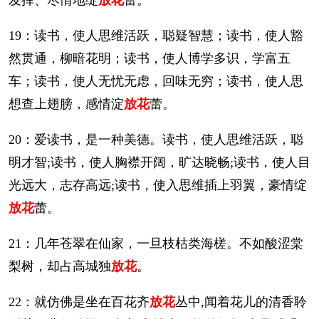
19：读书，使人思维活跃，聪疑智慧；读书，使人豁
然贯通，柳暗花明；读书，使人博学多识，学富五
车；读书，使人无忧无虑，回味无穷；读书，使人思
想查上翅膀，感情淀
放花
蕾。
20：爱读书，是一种美德。读书，使人思维活跃，聪
明才智;读书，使人胸襟开阔，旷达晓畅;读书，使人目
光远大，志存高远;读书，使入思维插上羽翼，豪情绽
放花
蕾。
21：几年苍翠在仙家，一旦枝枯类海槎。不如酸涩棠
梨树，却占高城独
放花
。
22：就仿佛是坐在百花齐
放花
丛中,闻着花儿的清香聆