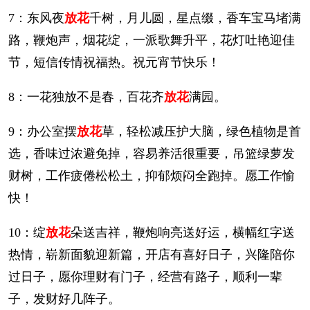
7：东风夜
放花
千树，月儿圆，星点缀，香车宝马堵满
路，鞭炮声，烟花绽，一派歌舞升平，花灯吐艳迎佳
节，短信传情祝福热。祝元宵节快乐！
8：一花独放不是春，百花齐
放花
满园。
9：办公室摆
放花
草，轻松减压护大脑，绿色植物是首
选，香味过浓避免掉，容易养活很重要，吊篮绿萝发
财树，工作疲倦松松土，抑郁烦闷全跑掉。愿工作愉
快！
10：绽
放花
朵送吉祥，鞭炮响亮送好运，横幅红字送
热情，崭新面貌迎新篇，开店有喜好日子，兴隆陪你
过日子，愿你理财有门子，经营有路子，顺利一辈
子，发财好几阵子。