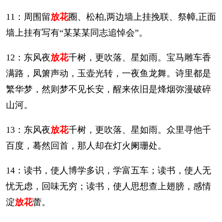
11：周围留
放花
圈、松柏,两边墙上挂挽联、祭幛,正面
墙上挂有写有“某某某同志追悼会”。
12：东风夜
放花
千树，更吹落、星如雨。宝马雕车香
满路，凤箫声动，玉壶光转，一夜鱼龙舞。诗里都是
繁华梦，然则梦不见长安，醒来依旧是烽烟弥漫破碎
山河。
13：东风夜
放花
千树，更吹落、星如雨。众里寻他千
百度，蓦然回首，那人却在灯火阑珊处。
14：读书，使人博学多识，学富五车；读书，使人无
忧无虑，回味无穷；读书，使人思想查上翅膀，感情
淀
放花
蕾。