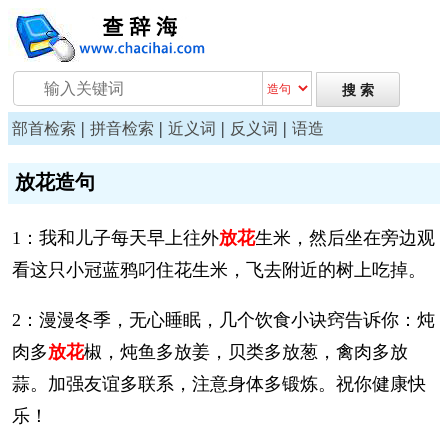
|
|
|
|
部首检索
拼音检索
近义词
反义词
语造
放花造句
1：我和儿子每天早上往外
放花
生米，然后坐在旁边观
看这只小冠蓝鸦叼住花生米，飞去附近的树上吃掉。
2：漫漫冬季，无心睡眠，几个饮食小诀窍告诉你：炖
肉多
放花
椒，炖鱼多放姜，贝类多放葱，禽肉多放
蒜。加强友谊多联系，注意身体多锻炼。祝你健康快
乐！