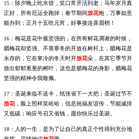
15：除夕晚上吃水饺，笑口常开活到老；马年岁月真
正好，所有厄运全跑掉；春节期间
放花
炮，万事如意
能办到；正月十五吃元宵，好事接连喜眉梢！
16：梅花是花中最坚强的，在所有鲜花凋谢的时候，
腊梅花却坚强、不畏寒冬的开放在树杆上，腊梅花是
永存的，它在寒冷的冬天时开
放花
朵，在其它季节开
放出郁郁葱葱的树叶，这也是腊梅花的身影，腊梅花
坚强的精神令我敬佩。
17：圣诞来临不送卡，纸张省下一大把；圣诞过节不
放花
，脸上照样笑哈哈；信息祝福友谊传，节能减排
又低碳；响应号召又省钱，愿你快乐过圣诞。
18：人的一生，是为了让自己的真正个性得到充分地
发挥、尽情地绽
放花
蕾。