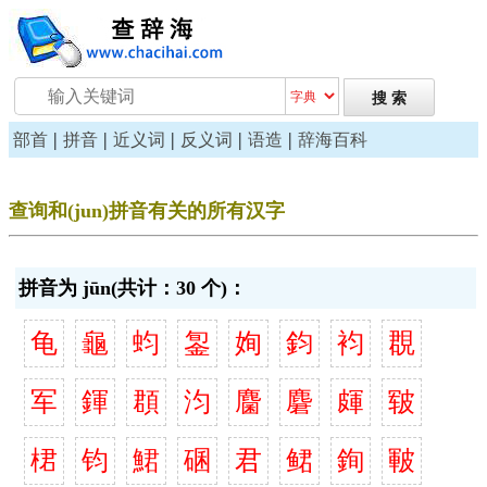
|
|
|
|
|
部首
拼音
近义词
反义词
语造
辞海百科
查询和(jun)拼音有关的所有汉字
拼音为 jūn(共计：30 个)：
龟
龜
蚐
銞
姰
鈞
袀
覠
军
鍕
頵
汮
麕
麏
皹
皲
桾
钧
鮶
碅
君
鲪
銁
皸