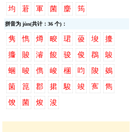
均
莙
軍
菌
麇
筠
拼音为 jùn(共计：36 个)：
隽
懏
燇
畯
珺
葰
埈
攈
攟
賐
濬
餕
骏
俊
鵘
鵔
蜠
晙
儁
峻
棞
呁
陖
鵕
箘
箟
郡
捃
駿
竣
寯
雋
馂
菌
焌
浚