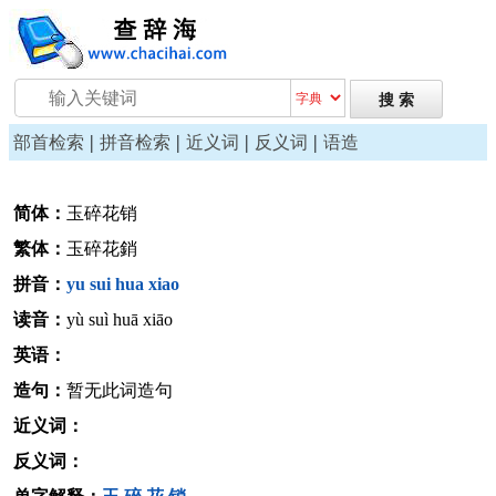
|
|
|
|
部首检索
拼音检索
近义词
反义词
语造
简体：
玉碎花销
繁体：
玉碎花銷
拼音：
yu
sui
hua
xiao
读音：
yù suì huā xiāo
英语：
造句：
暂无此词造句
近义词：
反义词：