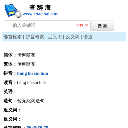
|
|
|
|
部首检索
拼音检索
近义词
反义词
语造
简体：
傍柳随花
繁体：
傍柳隨花
拼音：
bang
liu
sui
hua
读音：
bàng liǔ suí huā
英语：
造句：
暂无此词造句
近义词：
反义词：