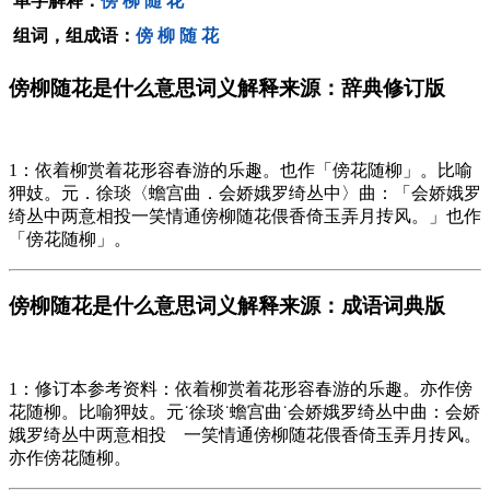
单字解释：
傍
柳
随
花
组词，组成语：
傍
柳
随
花
傍柳随花是什么意思词义解释来源：辞典修订版
1：依着柳赏着花形容春游的乐趣。也作「傍花随柳」。比喻
狎妓。元．徐琰〈蟾宫曲．会娇娥罗绮丛中〉曲：「会娇娥罗
绮丛中两意相投一笑情通傍柳随花偎香倚玉弄月抟风。」也作
「傍花随柳」。
傍柳随花是什么意思词义解释来源：成语词典版
1：修订本参考资料：依着柳赏着花形容春游的乐趣。亦作傍
花随柳。比喻狎妓。元˙徐琰˙蟾宫曲˙会娇娥罗绮丛中曲：会娇
娥罗绮丛中两意相投 一笑情通傍柳随花偎香倚玉弄月抟风。
亦作傍花随柳。