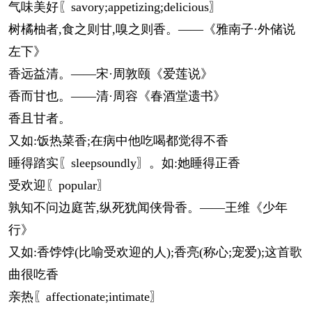
气味美好〖savory;appetizing;delicious〗
树橘柚者,食之则甘,嗅之则香。——《雅南子·外储说
左下》
香远益清。——宋·周敦颐《爱莲说》
香而甘也。——清·周容《春酒堂遗书》
香且甘者。
又如:饭热菜香;在病中他吃喝都觉得不香
睡得踏实〖sleepsoundly〗。如:她睡得正香
受欢迎〖popular〗
孰知不问边庭苦,纵死犹闻侠骨香。——王维《少年
行》
又如:香饽饽(比喻受欢迎的人);香亮(称心;宠爱);这首歌
曲很吃香
亲热〖affectionate;intimate〗