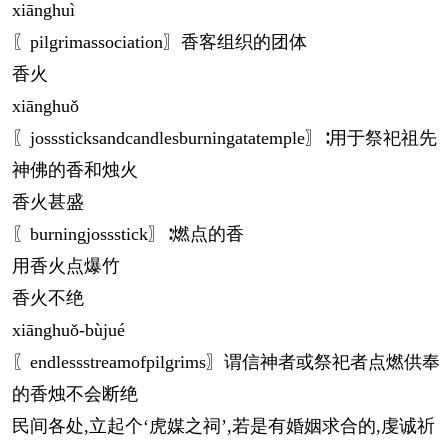
xiāng
huì
〖pilgrimassociation〗香客组织的团体
香火
xiāng
huǒ
〖josssticksandcandlesburningatatemple〗∶用于祭祀祖先
神佛的香和烛火
香火甚盛
〖burningjossstick〗∶燃点的香
用香火点爆竹
香火不绝
xiāng
huǒ-bùjué
〖endlessstreamofpilgrims〗谓信神者或祭祀者点燃供奉
的香烛不会断绝
民间各处,立起个‘虎媒之祠’,若是有婚姻求合的,虔诚祈