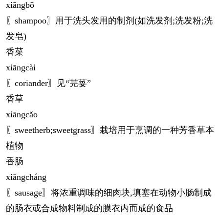
xiāng
bō
〖shampoo〗用于洗头发用的制剂(如洗发剂;洗发粉;洗
发皂)
香菜
xiāng
cài
〖coriander〗见“芫荽”
香草
xiāng
cǎo
〖sweetherb;sweetgrass〗栽培用于烹调的一种芳香草本
植物
香肠
xiāng
cháng
〖sausage〗将浓重调味的细肉块,填塞在动物小肠制成
的肠衣或合成物料制成的膜衣内而成的食品