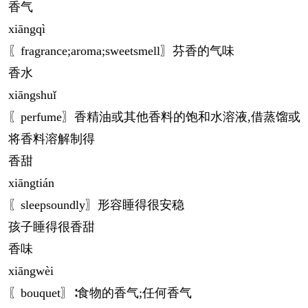
香气
xiāng
qì
〖fragrance;aroma;sweetsmell〗芬香的气味
香水
xiāng
shuǐ
〖perfume〗香精油或其他香料的饱和水溶液,借蒸馏或
将香料溶解制得
香甜
xiāng
tián
〖sleepsoundly〗形容睡得很安稳
孩子睡得很香甜
香味
xiāng
wèi
〖bouquet〗∶食物的香气;任何香气