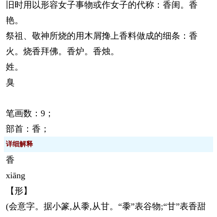
旧时用以形容女子事物或作女子的代称：香闺。香
艳。
祭祖、敬神所烧的用木屑搀上香料做成的细条：香
火。烧香拜佛。香炉。香烛。
姓。
臭
笔画数：9；
部首：香；
详细解释
香
xiāng
【形】
(会意字。据小篆,从黍,从甘。“黍”表谷物;“甘”表香甜