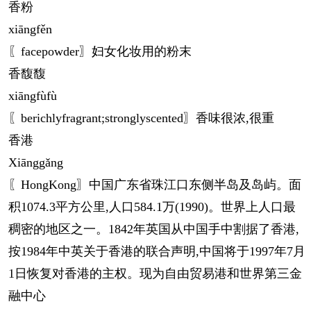
香粉
xiāng
fěn
〖facepowder〗妇女化妆用的粉末
香馥馥
xiāng
fùfù
〖berichlyfragrant;stronglyscented〗香味很浓,很重
香港
Xiānggǎng
〖HongKong〗中国广东省珠江口东侧半岛及岛屿。面
积1074.3平方公里,人口584.1万(1990)。世界上人口最
稠密的地区之一。1842年英国从中国手中割据了香港,
按1984年中英关于香港的联合声明,中国将于1997年7月
1日恢复对香港的主权。现为自由贸易港和世界第三金
融中心