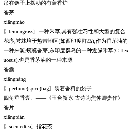
吊在链子上摆动的有盖香炉
香茅
xiāng
máo
〖lemongrass〗一种禾草,具有强壮习性和大型的复合
花序,被栽培于热带地区(如西印度群岛),作为香茅油的
一种来源;蜿蜒香茅,东印度群岛的一种近缘禾草(C.flex
uosus),也是香茅油的一种来源
香囊
xiāng
náng
〖perfume(spice)bag〗装着香料的袋子
四角垂香囊。——《玉台新咏·古诗为焦仲卿妻作》
香片
xiāng
piàn
〖scentedtea〗指花茶