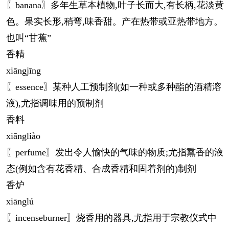
〖banana〗多年生草本植物,叶子长而大,有长柄,花淡黄
色。果实长形,稍弯,味香甜。产在热带或亚热带地方。
也叫“甘蕉”
香精
xiāng
jīng
〖essence〗某种人工预制剂(如一种或多种酯的酒精溶
液),尤指调味用的预制剂
香料
xiāng
liào
〖perfume〗发出令人愉快的气味的物质;尤指熏香的液
态(例如含有花香精、合成香精和固着剂的)制剂
香炉
xiāng
lú
〖incenseburner〗烧香用的器具,尤指用于宗教仪式中