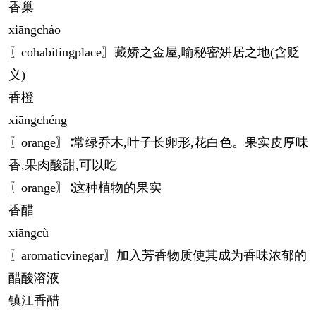
香巢
xiāng
cháo
〖cohabitingplace〗藏娇之金屋,喻秘密姘居之地(含贬
义)
香橙
xiāng
chéng
〖orange〗∶常绿乔木,叶子长卵形,花白色。果实皮厚味
香,果肉酸甜,可以吃
〖orange〗∶这种植物的果实
香醋
xiāng
cù
〖aromaticvinegar〗加入芳香物质使其成为香味浓郁的
醋酸溶液
镇江香醋