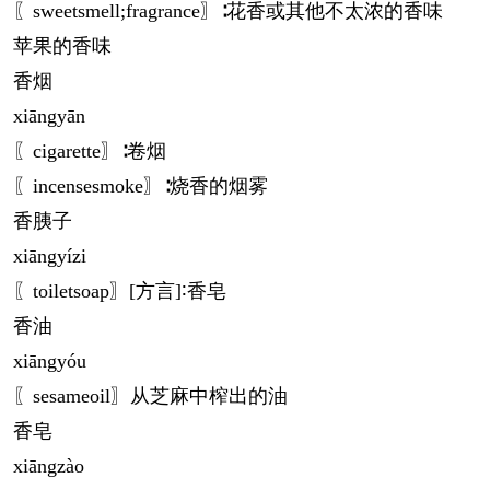
〖sweetsmell;fragrance〗∶花香或其他不太浓的香味
苹果的香味
香烟
xiāng
yān
〖cigarette〗∶卷烟
〖incensesmoke〗∶烧香的烟雾
香胰子
xiāng
yízi
〖toiletsoap〗[方言]∶香皂
香油
xiāng
yóu
〖sesameoil〗从芝麻中榨出的油
香皂
xiāng
zào