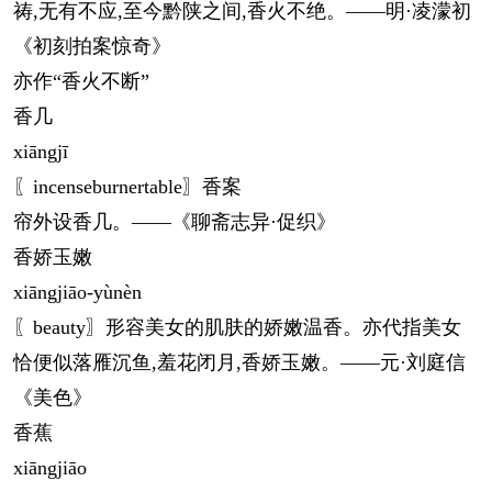
祷,无有不应,至今黔陕之间,香火不绝。——明·凌濛初
《初刻拍案惊奇》
亦作“香火不断”
香几
xiāng
jī
〖incenseburnertable〗香案
帘外设香几。——《聊斋志异·促织》
香娇玉嫩
xiāng
jiāo-yùnèn
〖beauty〗形容美女的肌肤的娇嫩温香。亦代指美女
恰便似落雁沉鱼,羞花闭月,香娇玉嫩。——元·刘庭信
《美色》
香蕉
xiāng
jiāo