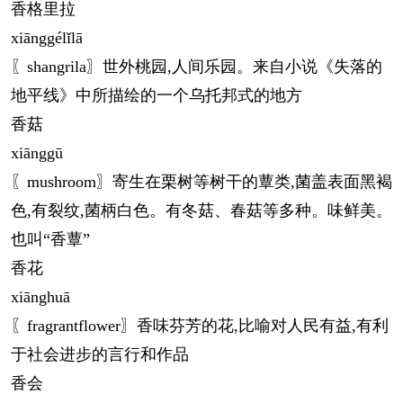
香格里拉
xiāng
gélǐlā
〖shangrila〗世外桃园,人间乐园。来自小说《失落的
地平线》中所描绘的一个乌托邦式的地方
香菇
xiāng
gū
〖mushroom〗寄生在栗树等树干的蕈类,菌盖表面黑褐
色,有裂纹,菌柄白色。有冬菇、春菇等多种。味鲜美。
也叫“香蕈”
香花
xiāng
huā
〖fragrantflower〗香味芬芳的花,比喻对人民有益,有利
于社会进步的言行和作品
香会