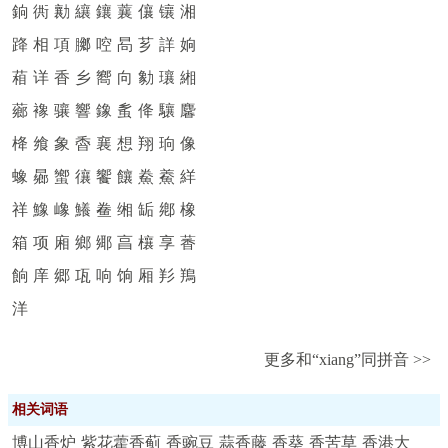
銄
衖
勷
纕
鑲
蘘
儴
镶
湘
跭
相
項
膷
啌
晑
芗
詳
姠
葙
详
香
乡
嚮
向
勨
瓖
緗
薌
襐
骧
響
鐌
蚃
佭
驤
麘
栙
飨
象
稥
襄
想
翔
珦
像
蟓
曏
蠁
忀
饗
饟
鮝
鯗
絴
祥
鱌
嶑
鱶
鲞
缃
缿
鄕
橡
箱
项
廂
鄉
鄊
亯
欀
享
萫
餉
庠
郷
瓨
响
饷
厢
羏
鴹
洋
更多和“xiang”同拼音 >>
相关词语
博山香炉
紫花藿香蓟
香豌豆
蒜香藤
香葵
香苦草
香港大