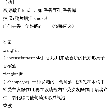
【动】
亲,亲吻〖kiss〗。如:香香面孔;香香嘴
抽;吸(鸦片烟)〖smoke〗
咱们去香一筒好吗?——《负曝闲谈》
香案
xiāng
’àn
〖incenseburnertable〗香几,用来放香炉的长方形桌子
香槟酒
xiāng
bīnjiǔ
〖champagne〗一种发泡的白葡萄酒,此酒先在木桶中
经受主发酵作用,再在玻璃瓶内经受次发酵作用,后者产
生二氧化碳而使葡萄酒形成气泡
香波