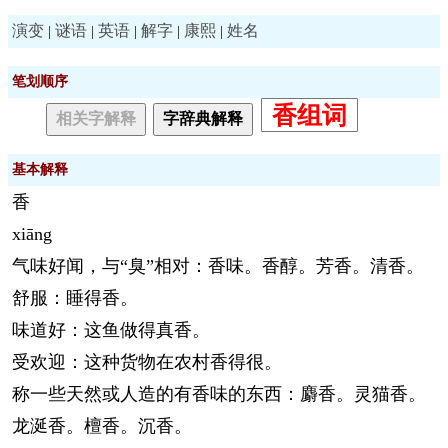
演变
谜语
英语
解字
康熙
姓名
|
|
|
|
|
笔划顺序
香组词
相关字解释
字辞典解释
基本解释
香
xiāng
气味好闻，与“臭”相对：香味。香醇。芳香。清香。
舒服：睡得香。
味道好：这鱼做得真香。
受欢迎：这种货物在农村香得很。
称一些天然或人造的有香味的东西：麝香。灵猫香。
龙涎香。檀香。沉香。