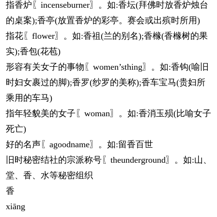
指香炉〖incenseburner〗。如:香坛(拜佛时放香炉烛台
的桌案);香亭(放置香炉的彩亭。赛会或出殡时所用)
指花〖flower〗。如:香祖(兰的别名);香橼(香橼树的果
实);香包(花苞)
形容有关女子的事物〖women’sthing〗。如:香钩(喻旧
时妇女裹过的脚);香罗(纱罗的美称);香车宝马(贵妇所
乘用的车马)
指年轻貌美的女子〖woman〗。如:香消玉殒(比喻女子
死亡)
好的名声〖agoodname〗。如:留香百世
旧时秘密结社的宗派称号〖theunderground〗。如:山、
堂、香、水等秘密组织
香
xiāng