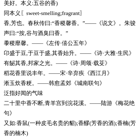
美好。本义:五谷的香)
同本义〖sweet-smelling;fragrant〗
香,芳也。春秋传曰:“香稷馨香。”——《说文》。朱骏
声曰:“按,谷与酒臭曰香。”
黍稷靡馨。——《左传·僖公五年》
卬盛于豆,于豆于盛,其香始升。——《诗·大雅·生民》
有飶其香,邦家之光。——《诗·周颂·载芟》
稻花香里说丰年。——宋·辛弃疾《西江月》
淅玉炊香粳。——韩愈孟郊《城南联句》
泛指好闻的气味
二十里中香不断,青羊宫到浣花溪。——陆游《梅花绝
句》
又如:香鼠(一种皮毛名贵的貂);香醪(芳香的酒);香楠(芳
香的楠木)