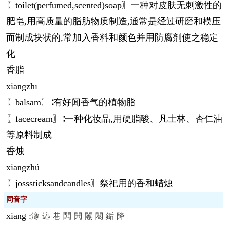
〖toilet(perfumed,scented)soap〗一种对皮肤无刺激性的
肥皂,用高质量的脂肪物质制造,通常是经过研磨和模压
而制成块状的,常加入香料和颜色并用防腐剂使之稳定
化
香脂
xiāng
zhī
〖balsam〗∶有好闻香气的植物脂
〖facecream〗∶一种化妆品,用硬脂酸、凡士林、杏仁油
等原料制成
香烛
xiāng
zhú
〖josssticksandcandles〗祭祀用的香和蜡烛
同音字
xiang
:
潒
迒
巷
鬨
閧
闂
闀
銗
降