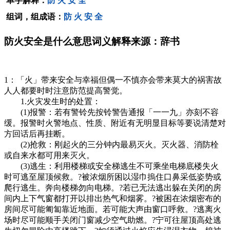
单字解释：
防
火
安
全
组词，组成语：
防
火
安
全
防火安全是什么意思词义解释来源：辞书
1：「火」带来安全与幸福但偶一不慎亦会带来莫大的祸害故
人人都要时时注意防范提高警觉。
1.火灾发生时的处置：
(1)报警：若有警铃先按铃警告通报「一一九」亦刻不容
缓。报警时火警地点、性质、附近有无明显目标等要说清楚对
方回话后再挂断。
(2)抢救：刚起火的三分钟内最易灭火。灭火器、消防栓
或自来水都可用来灭火。
(3)逃生：利用楼梯或安全梯逃生不可乘坐电梯底楼失火
时可逃至屋顶候救。?被浓烟所困以湿巾摀住口鼻采低姿势或
爬行逃生。奔向楼梯勿向电梯。?若已无法逃出躲在关闭的房
间内上下气窗都打开以排出热气和烟雾。?被困在浓烟密布的
房间尽可能匍匐靠近地面。若可能大声由窗口呼救。?逃离火
场时尽可能顺手关闭门窗减少空气助燃。?宁可往屋顶高处逃