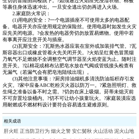
生切勿冒险由高楼跳下。?如须通过火焰应先浸湿衣物、棉被
等裹住身体迅速冲出。一旦安全逃出切勿再进入火场。
2.家庭防火常识：
(1)用电的安全：?一个电源插座不可使用太多的电器配
备。电器开关亦应使用规定的保险丝。使用电器时如发生火灾
应先关闭电源。?会发热的电器旁切勿放置易燃物。使用中若
有事离开应注意开关与插座。
(2)瓦斯安全：?瓦斯热水器应装在室外或加装排气管。?瓦
斯容器出口或橡皮管着火先关闭开关。?火焰呈红黄色冒黑烟
乃氧气不足燃烧不全调整空气调节器至火焰变蓝为止。随时注
意开关。?以棉花或棉布沾肥皂水放在气阀或管线接头检查有
无漏气（若漏气会有肥皂泡陆续出现）。
(3)其他注意事项：?厨房排油烟机多清洗防油垢积存引发
火灾。?家中应备ABC乾粉灭火器以防万一。?紧急照明灯、救
生绳之准备以备不时之需。?切勿在床上吸烟。菸蒂未熄灭前
不可弃置垃圾桶内。?切不可让幼小孩童玩火。?家庭装潢应选
用耐燃或不燃材料设计要符合容易逃生避难原则。
相关成语
肝火旺
正当防卫行为
烟火之警
安仁鬓秋
火山活动
泥火山地