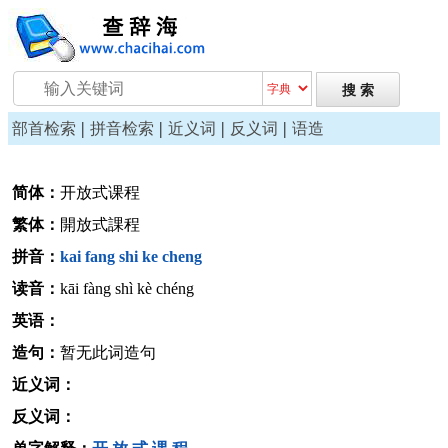
|
|
|
|
部首检索
拼音检索
近义词
反义词
语造
简体：
开放式课程
繁体：
開放式課程
拼音：
kai
fang
shi
ke
cheng
读音：
kāi fàng shì kè chéng
英语：
造句：
暂无此词造句
近义词：
反义词：