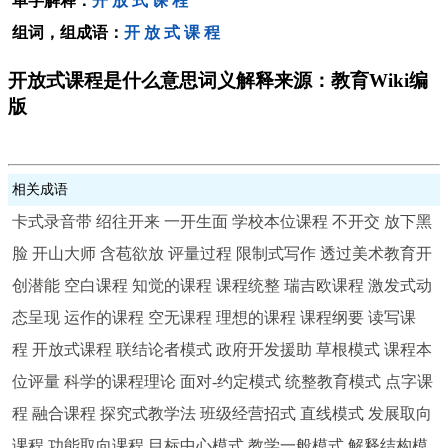
单字解释：
开
放
式
课
程
组词，组成语：
开
放
式
课
程
开放式课程是什么意思词义解释来源：教育Wiki编
版
相关成语
卡式录音带
绍往开来
一开生面
学校本位课程
不开交
放下黑
脸
开山大师
含苞欲放
评量过程
限制式写作
透过美术教育开
创潜能
空白课程
知觉的课程
课程统整
瑞吉欧课程
激发式动
态呈现
运作的课程
空无课程
理想的课程
课程纲要
读写课
程
开放式课程
联结论者模式
政府开发援助
草根模式
课程本
位评量
科学的课程理论
面对-约定模式
统整教育模式
点字课
程
融合课程
探究式教学法
班级经营招式
直线模式
发展取向
课程
功能取向课程
目标中心模式
教学一般模式
解释结构模