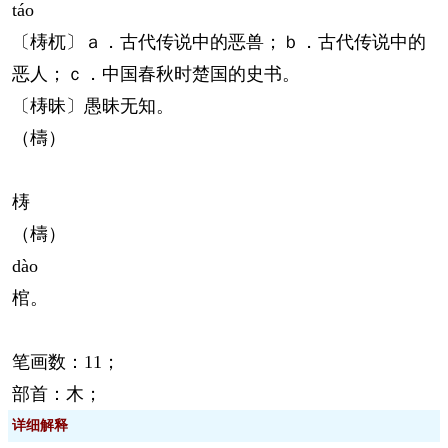
táo
〔梼杌〕ａ．古代传说中的恶兽；ｂ．古代传说中的
恶人；ｃ．中国春秋时楚国的史书。
〔梼昧〕愚昧无知。
（檮）
梼
（檮）
dào
棺。
笔画数：11；
部首：木；
详细解释