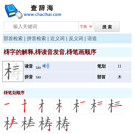
|
|
|
|
部首检索
拼音检索
近义词
反义词
语造
梼字的解释,梼读音发音,梼笔画顺序
读音
笔划
11
táo
拼音
tao
部首
木
梼笔划顺序