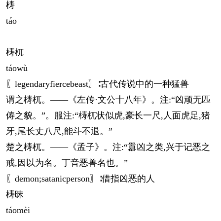
梼
táo
梼杌
táo
wù
〖legendaryfiercebeast〗∶古代传说中的一种猛兽
谓之梼杌。——《左传·文公十八年》。注:“凶顽无匹
俦之貌。”。服注:“梼杌状似虎,豪长一尺,人面虎足,猪
牙,尾长丈八尺,能斗不退。”
楚之梼杌。——《孟子》。注:“囂凶之类,兴于记恶之
戒,因以为名。丁音恶兽名也。”
〖demon;satanicperson〗∶借指凶恶的人
梼昧
táo
mèi