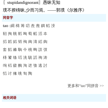
〖stupidandignorant〗愚昧无知
璞不揆梼昧,少而习焉。——郭璞《尔雅序》
同音字
tao
:
綢
檮
籌
叨
焘
燾
錭
轁
涭
鞀
掏
鞉
鞱
啕
萄
幍
滔
夲
搯
韜
嫍
韬
裪
綯
濤
縚
鋾
套
饀
縧
騊
仐
桃
蜪
詜
弢
梼
饕
绦
瑫
洮
駣
謟
祹
涛
绹
槄
鼗
醄
淘
迯
飸
逃
討
慆
讨
絛
咷
匋
陶
更多和“tao”同拼音 >>
相关词语