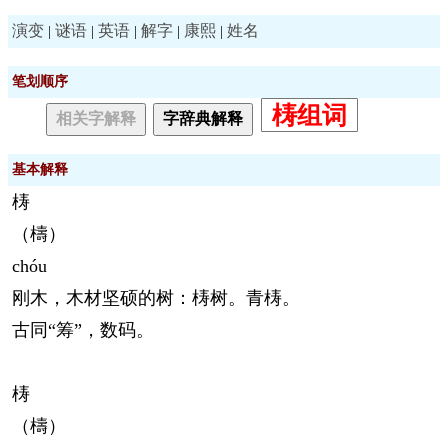
演变
谜语
英语
解字
康熙
姓名
|
|
|
|
|
笔划顺序
梼组词
相关字解释
字辞典解释
基本解释
梼
（檮）
chóu
刚木，木材坚硕的树：梼树。青梼。
古同“筹”，数码。
梼
（檮）