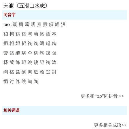
宋濂《五泄山水志》
同音字
tao
:
綢
檮
籌
叨
焘
燾
錭
轁
涭
鞀
掏
鞉
鞱
啕
萄
幍
滔
夲
搯
韜
嫍
韬
裪
綯
濤
縚
鋾
套
饀
縧
騊
仐
桃
蜪
詜
弢
梼
饕
绦
瑫
洮
駣
謟
祹
涛
绹
槄
鼗
醄
淘
迯
飸
逃
討
慆
讨
絛
咷
匋
陶
更多和“tao”同拼音 >>
相关词语
更多相关成语>>