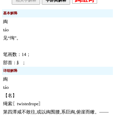
相关字解释
字辞典解释
基本解释
綯
táo
见“绹”。
笔画数：14；
部首：糹；
详细解释
綯
táo
【名】
绳索〖twistedrope〗
第四潭咸不敢往,或以綯围腰,系巨綯,俯崖而瞰。——