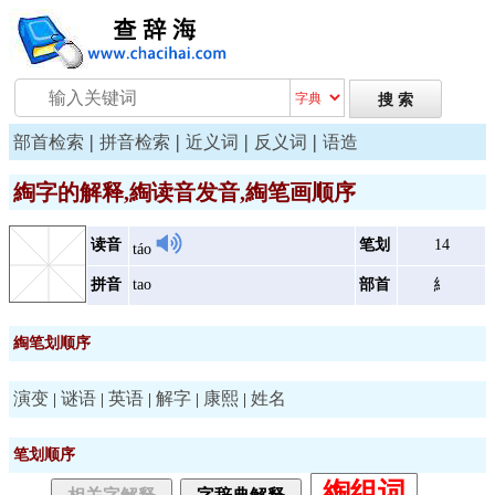
|
|
|
|
部首检索
拼音检索
近义词
反义词
语造
綯字的解释,綯读音发音,綯笔画顺序
读音
笔划
14
táo
拼音
tao
部首
糹
綯笔划顺序
演变
谜语
英语
解字
康熙
姓名
|
|
|
|
|
笔划顺序
綯组词