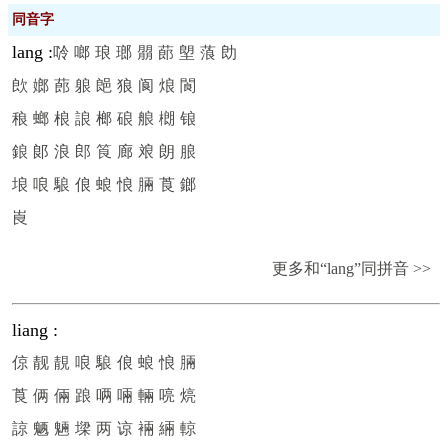
同音字
lang
:
唥
啷
琅
瑯
朤
蓈
塱
蒗
勆
欴
嫏
蓢
躴
郒
狼
阆
烺
閬
稂
螂
桹
誏
榔
硠
艆
樃
锒
鋃
郞
浪
郎
筤
廊
斏
朗
朖
埌
哴
駺
俍
蜋
悢
脼
莨
鎯
崀
更多和“lang”同拼音 >>
liang
:
倞
靓
靚
哴
駺
俍
蜋
悢
脼
莨
俩
倆
踉
唡
啢
輛
喨
煷
諒
魉
魎
墚
两
谅
裲
緉
輬