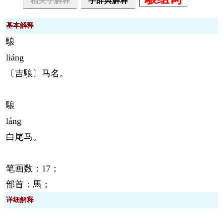
相关字解释
字辞典解释
基本解释
駺
liáng
〔吉駺〕马名。
駺
láng
白尾马。
笔画数：17；
部首：馬；
详细解释