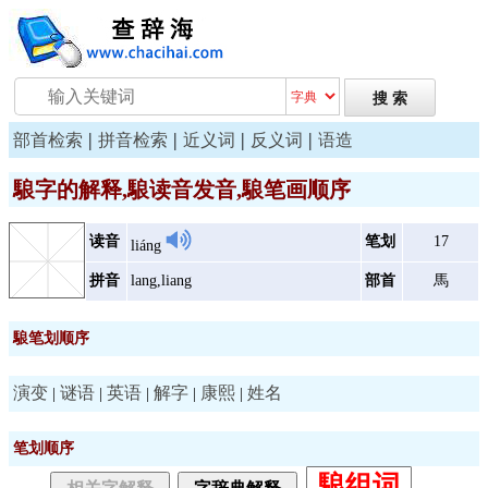
|
|
|
|
部首检索
拼音检索
近义词
反义词
语造
駺字的解释,駺读音发音,駺笔画顺序
读音
笔划
17
liáng
拼音
lang,liang
部首
馬
駺笔划顺序
演变
谜语
英语
解字
康熙
姓名
|
|
|
|
|
笔划顺序
駺组词