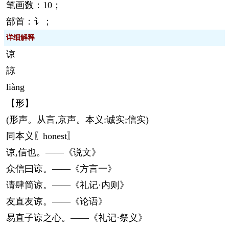
笔画数：10；
部首：讠；
详细解释
谅
諒
liàng
【形】
(形声。从言,京声。本义:诚实;信实)
同本义〖honest〗
谅,信也。——《说文》
众信曰谅。——《方言一》
请肆简谅。——《礼记·内则》
友直友谅。——《论语》
易直子谅之心。——《礼记·祭义》