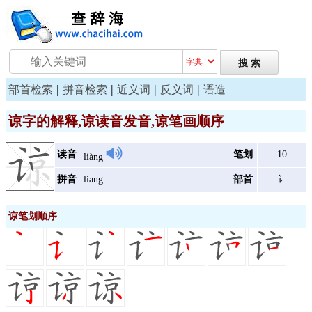
|
|
|
|
部首检索
拼音检索
近义词
反义词
语造
谅字的解释,谅读音发音,谅笔画顺序
读音
笔划
10
liàng
拼音
liang
部首
讠
谅笔划顺序