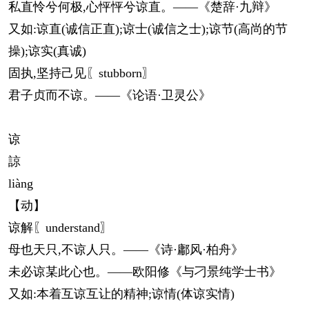
私直怜兮何极,心怦怦兮谅直。——《楚辞·九辩》
又如:谅直(诚信正直);谅士(诚信之士);谅节(高尚的节
操);谅实(真诚)
固执,坚持己见〖stubborn〗
君子贞而不谅。——《论语·卫灵公》
谅
諒
liàng
【动】
谅解〖understand〗
母也天只,不谅人只。——《诗·鄘风·柏舟》
未必谅某此心也。——欧阳修《与刁景纯学士书》
又如:本着互谅互让的精神;谅情(体谅实情)