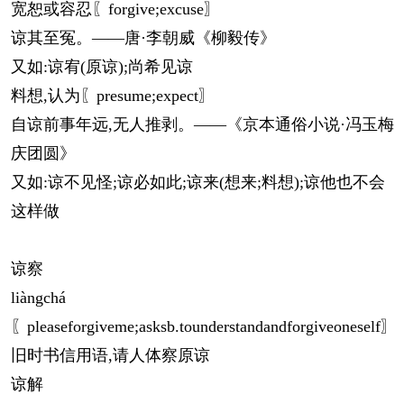
宽恕或容忍〖forgive;excuse〗
谅其至冤。——唐·李朝威《柳毅传》
又如:谅宥(原谅);尚希见谅
料想,认为〖presume;expect〗
自谅前事年远,无人推剥。——《京本通俗小说·冯玉梅
庆团圆》
又如:谅不见怪;谅必如此;谅来(想来;料想);谅他也不会
这样做
谅察
liàng
chá
〖pleaseforgiveme;asksb.tounderstandandforgiveoneself〗
旧时书信用语,请人体察原谅
谅解