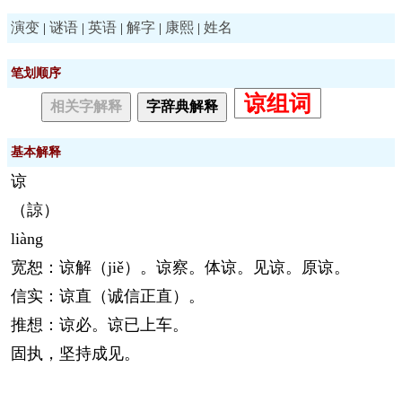
演变
谜语
英语
解字
康熙
姓名
|
|
|
|
|
笔划顺序
谅组词
相关字解释
字辞典解释
基本解释
谅
（諒）
liàng
宽恕：谅解（jiě）。谅察。体谅。见谅。原谅。
信实：谅直（诚信正直）。
推想：谅必。谅已上车。
固执，坚持成见。