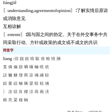
liàng
jiě
〖understanding;agreementofopinion〗∶了解实情后原谅
或消除意见
互相谅解
〖entente〗∶国与国之间的协定。关于在外交事务中共
同采取行动、方针或政策的成文或不成文的共识
同音字
liang
:
倞
靓
靚
哴
駺
俍
蜋
悢
脼
莨
俩
倆
踉
唡
啢
輛
喨
煷
諒
魉
魎
墚
两
谅
裲
緉
輬
鍄
量
綡
蜽
辆
梁
晾
椋
掚
冫
凉
辌
良
樑
涼
両
兩
湸
粮
亮
粱
糧
輌