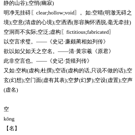
静的山谷);空悄(幽寂)
明净无挂碍〖clear;hollow;void〗。如:空晴(明澈无碍之
境);空意(清虚的心境);空洒洒(形容胸怀洒脱,毫无牵挂)
空洞而不实际;空泛;虚构〖fictitious;fabricated〗
以空言求璧。——《史记·廉颇蔺相如列传》
欲以如父如天之空名。——清·黄宗羲《原君》
此非空言也。——《史记·货殖列传》
又如:空构(虚构;杜撰);空语(虚构的话,只说不做的话);空
玄(幻想);空门面(虚有其表);空梦(幻梦);空设(虚置);空声
(虚名)
空
kōng
【名】