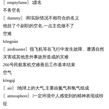
〖emptyfame〗∶虚名
不务空名
〖dummy〗∶和实际情况不相符合的名义
他挂了个副职的空名,一点主也做不了
空难
kōng
nàn
〖airdisaster〗指飞机等在飞行中发生故障、遭遇自然
灾害或其他意外事故所造成的灾难
266号民航客机空难善后工作基本结束
空气
kōng
qì
〖air〗∶地球上的大气,主要由氮气和氧气组成
〖atmosphere〗∶一定环境中人感觉到的精神表现或特
征