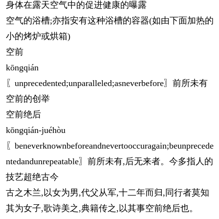
身体在露天空气中的促进健康的曝露
空气的浴槽;亦指安有这种浴槽的容器(如由下面加热的
小的烤炉或烘箱)
空前
kōng
qián
〖unprecedented;unparalleled;asneverbefore〗前所未有
空前的创举
空前绝后
kōng
qián-juéhòu
〖beneverknownbeforeandnevertooccuragain;beunprecede
ntedandunrepeatable〗前所未有,后无来者。今多指人的
技艺超绝古今
古之木兰,以女为男,代父从军,十二年而归,同行者莫知
其为女子,歌诗美之,典籍传之,以其事空前绝后也。