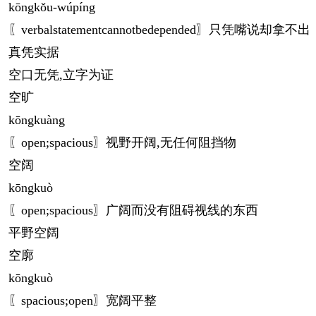
kōng
kǒu-wúpíng
〖verbalstatementcannotbedepended〗只凭嘴说却拿不出
真凭实据
空口无凭,立字为证
空旷
kōng
kuàng
〖open;spacious〗视野开阔,无任何阻挡物
空阔
kōng
kuò
〖open;spacious〗广阔而没有阻碍视线的东西
平野空阔
空廓
kōng
kuò
〖spacious;open〗宽阔平整