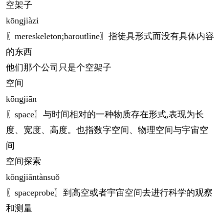
空架子
kōng
jiàzi
〖mereskeleton;baroutline〗指徒具形式而没有具体内容
的东西
他们那个公司只是个空架子
空间
kōng
jiān
〖space〗与时间相对的一种物质存在形式,表现为长
度、宽度、高度。也指数字空间、物理空间与宇宙空
间
空间探索
kōng
jiāntànsuǒ
〖spaceprobe〗到高空或者宇宙空间去进行科学的观察
和测量