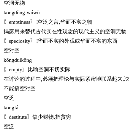
空洞无物
kōng
dòng-wúwù
〖emptiness〗∶空泛之言,华而不实之物
揭露用来替代古代实在性观念的现代主义的空洞无物
〖speciosity〗∶华而不实的外观或华而不实的东西
空对空
kōng
duì
kōng
〖empty〗比喻空洞不切实际
在讨论的过程中,必须把理论与实际紧密地联系起来,决
不能搞空对空
空乏
kōng
fá
〖destitute〗缺少财物,指贫穷
空泛