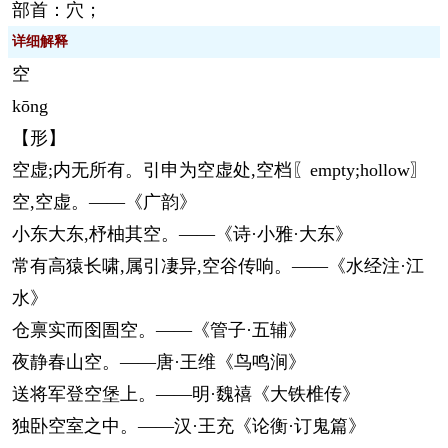
部首：穴；
详细解释
空
kōng
【形】
空虚;内无所有。引申为空虚处,空档〖empty;hollow〗
空,空虚。——《广韵》
小东大东,杼柚其空。——《诗·小雅·大东》
常有高猿长啸,属引凄异,空谷传响。——《水经注·江
水》
仓禀实而囹圄空。——《管子·五辅》
夜静春山空。——唐·王维《鸟鸣涧》
送将军登空堡上。——明·魏禧《大铁椎传》
独卧空室之中。——汉·王充《论衡·订鬼篇》