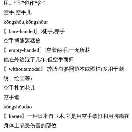
用。“室”也作“舍”
空手,空手儿
kōng
shǒu,
kōng
shǒur
〖bare-handed〗∶徒手,赤手
空手搏熊罴猛兽
〖empty-handed〗∶空着两手;一无所获
他在外边混了几年,但空手而归
〖withoutamodel〗∶指没有参照范本或图样(多用于刺
绣、绘画等)
空手扎的花儿
空手道
kōng
shǒudào
〖karate〗一种日本自卫术,它是用空手拳打和用脚踢在
身体上易受伤害的部位