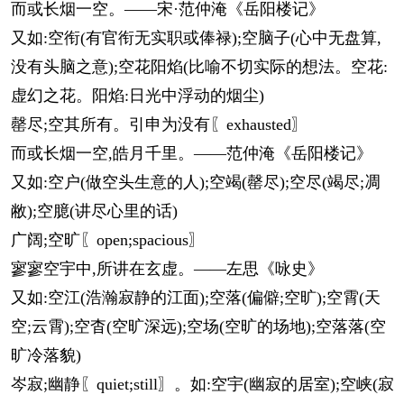
而或长烟一空。——宋·范仲淹《岳阳楼记》
又如:空衔(有官衔无实职或俸禄);空脑子(心中无盘算,
没有头脑之意);空花阳焰(比喻不切实际的想法。空花:
虚幻之花。阳焰:日光中浮动的烟尘)
罄尽;空其所有。引申为没有〖exhausted〗
而或长烟一空,皓月千里。——范仲淹《岳阳楼记》
又如:空户(做空头生意的人);空竭(罄尽);空尽(竭尽;凋
敝);空臆(讲尽心里的话)
广阔;空旷〖open;spacious〗
寥寥空宇中,所讲在玄虚。——左思《咏史》
又如:空江(浩瀚寂静的江面);空落(偏僻;空旷);空霄(天
空;云霄);空杳(空旷深远);空场(空旷的场地);空落落(空
旷冷落貌)
岑寂;幽静〖quiet;still〗。如:空宇(幽寂的居室);空峡(寂