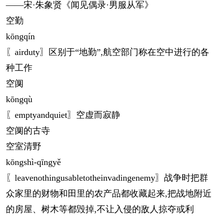
——宋·朱象贤《闻见偶录·男服从军》
空勤
kōng
qín
〖airduty〗区别于“地勤”,航空部门称在空中进行的各
种工作
空阒
kōng
qù
〖emptyandquiet〗空虚而寂静
空阒的古寺
空室清野
kōng
shì-qīngyě
〖leavenothingusabletotheinvadingenemy〗战争时把群
众家里的财物和田里的农产品都收藏起来,把战地附近
的房屋、树木等都毁掉,不让入侵的敌人掠夺或利