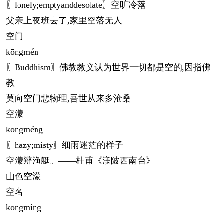
〖lonely;emptyanddesolate〗空旷冷落
父亲上夜班去了,家里空落无人
空门
kōng
mén
〖Buddhism〗佛教教义认为世界一切都是空的,因指佛
教
莫向空门悲物理,吾世从来多沧桑
空濛
kōng
méng
〖hazy;misty〗细雨迷茫的样子
空濛辨渔艇。——杜甫《渼陂西南台》
山色空濛
空名
kōng
míng