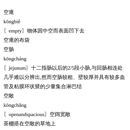
空瘪
kōng
biě
〖empty〗物体因中空而表面凹下去
空瘪的布袋
空肠
kōng
cháng
〖jejunum〗十二指肠以后的2/5段小肠,与回肠相连处
几乎难以分辨出,然而空肠较粗、壁较厚并具有较多血
管及粘膜环状襞的少量集合淋巴结
空敞
kōng
chǎng
〖openandspacious〗空阔宽敞
茶棚搭在空敞的草地上