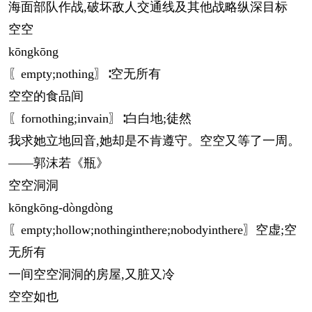
海面部队作战,破坏敌人交通线及其他战略纵深目标
空空
kōng
kōng
〖empty;nothing〗∶空无所有
空空的食品间
〖fornothing;invain〗∶白白地;徒然
我求她立地回音,她却是不肯遵守。空空又等了一周。
——郭沫若《瓶》
空空洞洞
kōng
kōng
-dòngdòng
〖empty;hollow;nothinginthere;nobodyinthere〗空虚;空
无所有
一间空空洞洞的房屋,又脏又冷
空空如也