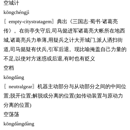
空城计
kōng
chéngjì
〖empty-citystratagem〗典出《三国志·蜀书·诸葛亮
传》。在街亭失守后,司马懿进军诸葛亮大帐所在地西
城,诸葛亮兵力单薄,用疑兵之计大开城门,派人洒扫街
道,司马懿疑有伏兵,引军后退。现比喻掩盖自己力量的
不足,以使对方迷惑或后退,有时也有贬义
空档
kōng
dàng
〖neutralgear〗机器主动部分与从动部分之间的中间位
置;脱开位置;解脱或分离的位置(如传动装置与原动力
分离的位置)
空荡荡
kōng
dàngdàng