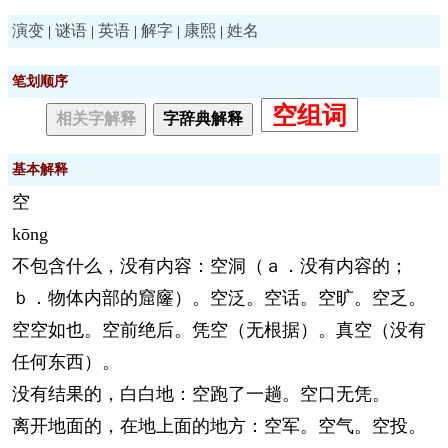
演变
谜语
英语
解字
康熙
姓名
|
|
|
|
|
笔划顺序
空组词
相关字解释
字辞典解释
基本解释
空
kōng
不包含什么，没有内容：空洞（ａ．没有内容的；
ｂ．物体内部的窟窿）。空泛。空话。空旷。空乏。
空空如也。空前绝后。凭空（无根据）。真空（没有
任何东西）。
没有结果的，白白地：空跑了一趟。空口无凭。
离开地面的，在地上面的地方：空军。空气。空投。