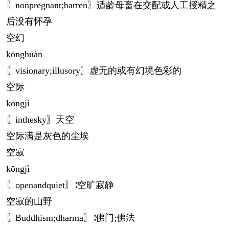
〖nonpregnant;barren〗适龄母畜在交配或人工授精之
后没有怀孕
空幻
kōng
huàn
〖visionary;illusory〗虚无的或有幻境色彩的
空际
kōng
jì
〖inthesky〗天空
空际满是灰色的尘埃
空寂
kōng
jì
〖openandquiet〗∶空旷寂静
空寂的山野
〖Buddhism;dharma〗∶佛门;佛法