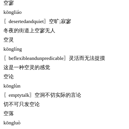
空寥
kōng
liáo
〖desertedandquiet〗空旷;寂寥
冬夜的街道上空寥无人
空灵
kōng
líng
〖beflexibleandunpredicable〗灵活而无法捉摸
这是一种空灵的感觉
空论
kōng
lùn
〖emptytalk〗空洞不切实际的言论
切不可只发空论
空落
kōng
luò