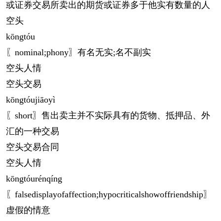
或证券交易所卖出的期货或证券多于他实有数量的人
空头
kōng
tóu
〖nominal;phony〗有名无实;名不副实
空头人情
空头交易
kōng
tóujiāoyì
〖short〗售出卖主并不实际具有的货物、抵押品、外
汇的一种交易
空头交易合同
空头人情
kōng
tóurénqíng
〖falsedisplayofaffection;hypocriticalshowoffriendship〗
虚假的情意