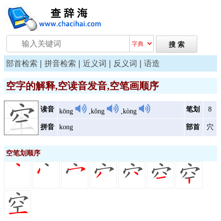
|
|
|
|
部首检索
拼音检索
近义词
反义词
语造
空字的解释,空读音发音,空笔画顺序
读音
笔划
8
kōng
,kǒng
,kòng
拼音
kong
部首
穴
空笔划顺序