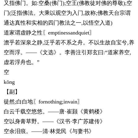
又指佛门。如:空桑(佛门);空王(佛教徒对佛的尊敬);空
门(泛指佛法。大乘以观空为入门,故称;佛教天台宗谓
通达真性和实相的四门教法之一,以悟空入道)
道家谓虚静之性〖emptinessandquiet〗
澹乎若深泉之静,泛乎若不系之舟。不以生故自宝兮,养
空而浮。——《文选》。李善注引郑玄曰:“道家养空,
虚若浮舟也。”
空
kōng
【副】
徒然;白白地〖fornothing;invain〗
白云千载空悠悠。——唐·崔颢《黄鹤楼》
空以身膏草野。——《汉书·李广苏建传》
空余泪痕。——清·林觉民《与妻书》