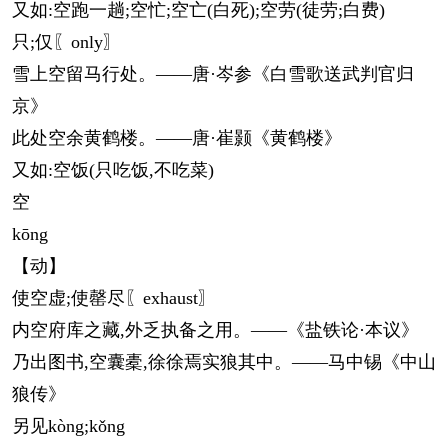
又如:空跑一趟;空忙;空亡(白死);空劳(徒劳;白费)
只;仅〖only〗
雪上空留马行处。——唐·岑参《白雪歌送武判官归
京》
此处空余黄鹤楼。——唐·崔颢《黄鹤楼》
又如:空饭(只吃饭,不吃菜)
空
kōng
【动】
使空虚;使罄尽〖exhaust〗
内空府库之藏,外乏执备之用。——《盐铁论·本议》
乃出图书,空囊橐,徐徐焉实狼其中。——马中锡《中山
狼传》
另见
kòng
;
kǒng