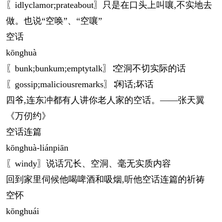
〖idlyclamor;prateabout〗只是在口头上叫嚷,不实地去
做。也说“空唤”、“空嚷”
空话
kōng
huà
〖bunk;bunkum;emptytalk〗∶空洞不切实际的话
〖gossip;maliciousremarks〗∶闲话;坏话
四爷,连东冲都有人讲你老人家的空话。——张天翼
《万仞约》
空话连篇
kōng
huà-liánpiān
〖windy〗说话冗长、空洞、毫无实质内容
回到家里伺候他喝啤酒和吸烟,听他空话连篇的祈祷
空怀
kōng
huái