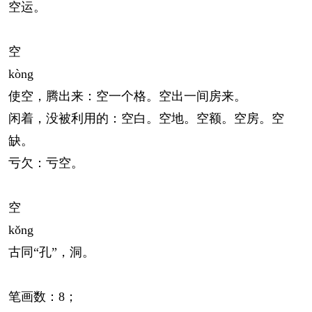
空运。
空
kòng
使空，腾出来：空一个格。空出一间房来。
闲着，没被利用的：空白。空地。空额。空房。空
缺。
亏欠：亏空。
空
kǒng
古同“孔”，洞。
笔画数：8；