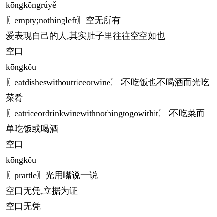
kōng
kōng
rúyě
〖empty;nothingleft〗空无所有
爱表现自己的人,其实肚子里往往空空如也
空口
kōng
kǒu
〖eatdisheswithoutriceorwine〗∶不吃饭也不喝酒而光吃
菜肴
〖eatriceordrinkwinewithnothingtogowithit〗∶不吃菜而
单吃饭或喝酒
空口
kōng
kǒu
〖prattle〗光用嘴说一说
空口无凭,立据为证
空口无凭