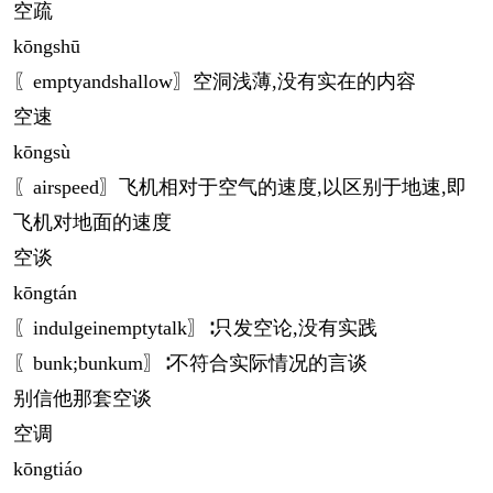
空疏
kōng
shū
〖emptyandshallow〗空洞浅薄,没有实在的内容
空速
kōng
sù
〖airspeed〗飞机相对于空气的速度,以区别于地速,即
飞机对地面的速度
空谈
kōng
tán
〖indulgeinemptytalk〗∶只发空论,没有实践
〖bunk;bunkum〗∶不符合实际情况的言谈
别信他那套空谈
空调
kōng
tiáo