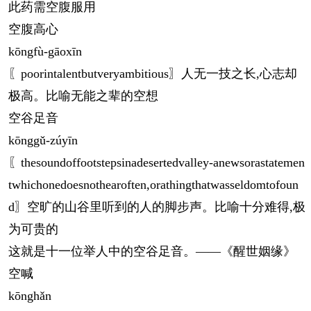
此药需空腹服用
空腹高心
kōng
fù-gāoxīn
〖poorintalentbutveryambitious〗人无一技之长,心志却
极高。比喻无能之辈的空想
空谷足音
kōng
gǔ-zúyīn
〖thesoundoffootstepsinadesertedvalley-anewsorastatemen
twhichonedoesnothearoften,orathingthatwasseldomtofoun
d〗空旷的山谷里听到的人的脚步声。比喻十分难得,极
为可贵的
这就是十一位举人中的空谷足音。——《醒世姻缘》
空喊
kōng
hǎn