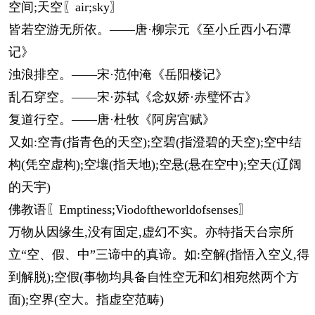
空间;天空〖air;sky〗
皆若空游无所依。——唐·柳宗元《至小丘西小石潭
记》
浊浪排空。——宋·范仲淹《岳阳楼记》
乱石穿空。——宋·苏轼《念奴娇·赤璧怀古》
复道行空。——唐·杜牧《阿房宫赋》
又如:空青(指青色的天空);空碧(指澄碧的天空);空中结
构(凭空虚构);空壤(指天地);空悬(悬在空中);空天(辽阔
的天宇)
佛教语〖Emptiness;Viodoftheworldofsenses〗
万物从因缘生,没有固定,虚幻不实。亦特指天台宗所
立“空、假、中”三谛中的真谛。如:空解(指悟入空义,得
到解脱);空假(事物均具备自性空无和幻相宛然两个方
面);空界(空大。指虚空范畴)